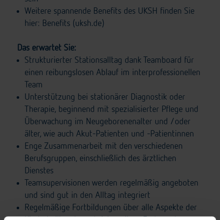
Weitere spannende Benefits des UKSH finden Sie
hier:
Benefits (uksh.de)
Das erwartet Sie:
Strukturierter Stationsalltag dank Teamboard für
einen reibungslosen Ablauf im interprofessionellen
Team
Unterstützung bei stationärer Diagnostik oder
Therapie, beginnend mit spezialisierter Pflege und
Überwachung im Neugeborenenalter und /oder
älter, wie auch Akut-Patienten und -Patientinnen
Enge Zusammenarbeit mit den verschiedenen
Berufsgruppen, einschließlich des ärztlichen
Dienstes
Teamsupervisionen werden regelmäßig angeboten
und sind gut in den Alltag integriert
Regelmäßige Fortbildungen über alle Aspekte der