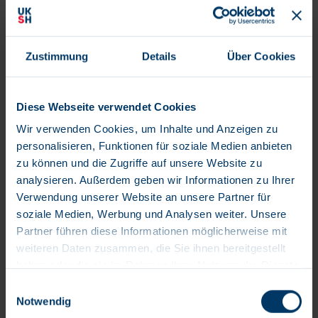
Kinderheilkunde und viele weitere Fort- und
Weiterbildungsangebote
Das zeichnet Sie aus:
Zustimmung
Details
Über Cookies
Eine abgeschlossene Ausbildung als
Pflegefachmann / Pflegefachfrau
wünschenswerterweise mit der Vertiefung Pädiatrie,
Diese Webseite verwendet Cookies
Gesundheits- und Kinderkrankenpfleger /
Wir verwenden Cookies, um Inhalte und Anzeigen zu
Gesundheits- und Kinderkrankenpflegerin /
personalisieren, Funktionen für soziale Medien anbieten
Kinderkrankenschwester / Kinderkrankenpfleger
zu können und die Zugriffe auf unsere Website zu
oder Gesundheits- und Krankenpfleger /
analysieren. Außerdem geben wir Informationen zu Ihrer
Gesundheits- und Krankenpflegerin
Verwendung unserer Website an unsere Partner für
Aktuelles Pflegefachwissen und das Interesse an der
soziale Medien, Werbung und Analysen weiter. Unsere
eigenen Fort- und Weiterbildung
Partner führen diese Informationen möglicherweise mit
weiteren Daten zusammen, die Sie ihnen bereitgestellt
Interesse und Engagement an der aktiven
haben oder die sie im Rahmen Ihrer Nutzung der Dienste
Unterstützung und Mitgestaltung pflegerischer und
gesammelt haben.
organisatorischer Prozesse
Einwilligungsauswahl
Notwendig
Eigenverantwortung, Organisationsfähigkeit,