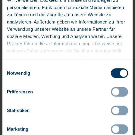
im Umgang mit älteren und pflegebedürftigen
personalisieren, Funktionen für soziale Medien anbieten
Menschen
zu können und die Zugriffe auf unsere Website zu
Freundliches, warmherziges, tolerantes und
analysieren. Außerdem geben wir Informationen zu Ihrer
respektvolles Auftreten
Verwendung unserer Website an unsere Partner für
soziale Medien, Werbung und Analysen weiter. Unsere
Partner führen diese Informationen möglicherweise mit
Wir wollen Vielfalt im Unternehmen und freuen uns
weiteren Daten zusammen, die Sie ihnen bereitgestellt
über jede Bewerbung, unabhängig von Alter, Herkunft,
haben oder die sie im Rahmen Ihrer Nutzung der Dienste
Behinderung, Geschlecht, sexueller Identität oder
gesammelt haben.
Weltanschauung. Bei uns zählt Ihre Persönlichkeit!
Einwilligungsauswahl
Notwendig
Haben wir Ihr Interesse geweckt?
Präferenzen
Dann freut sich unser Pflegemanager am Standort
Kiel,
Herr Dirk Grimsehl
(
dirk.grimsehl@uksh.de
|
Statistiken
0431/500-98010) auf Rückfragen über weitere
Details von Ihnen. Für Fragen rund um das
Bewerbermanagement steht Ihnen
Frau Rauter
Marketing
Toledo
(Karriere-ZIPKI@uksh.de | 0431 500-98031)