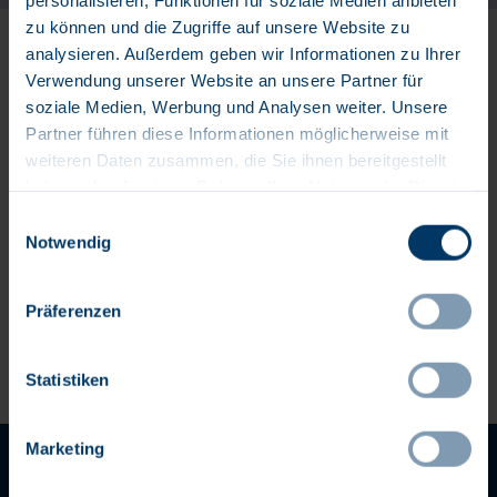
zu können und die Zugriffe auf unsere Website zu
Wählen Sie aus, wie oft (in Tagen) Sie eine
analysieren. Außerdem geben wir Informationen zu Ihrer
Benachrichtigung erhalten möchten:
Verwendung unserer Website an unsere Partner für
Benachrichtigung erstellen
soziale Medien, Werbung und Analysen weiter. Unsere
Partner führen diese Informationen möglicherweise mit
weiteren Daten zusammen, die Sie ihnen bereitgestellt
Die Bewerbungsfrist für diese Stelle ist bereits abgelaufen.
haben oder die sie im Rahmen Ihrer Nutzung der Dienste
gesammelt haben.
Einwilligungsauswahl
Notwendig
Präferenzen
Statistiken
Marketing
AGB