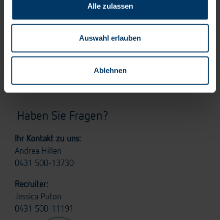
Alle zulassen
in Schleswig-Holstein.
Das UKSH und seine Töchter folgen den Grundsätzen
Auswahl erlauben
der Chancengleichheit, wir schätzen Vielfalt. Darum
begrüßen wir ausdrücklich Bewerbungen von allen
Mitgliedern der Gesellschaft. Kontinuierlich arbeiten
Ablehnen
wir an der Gleichstellung aller Geschlechter.
Haben Sie Fragen?
Ihr Kontakt zu uns:
Andrea Hillen
0431 500-13730
Recruiter:
Jessica Puton
0431 500-11191