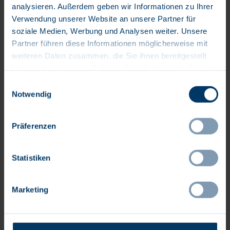
Flexibilität hinsichtlich des Einsatzes im 3-Schicht-System
analysieren. Außerdem geben wir Informationen zu Ihrer
und der in Ihrem Bereich üblichen Dienstzeiten
Verwendung unserer Website an unsere Partner für
soziale Medien, Werbung und Analysen weiter. Unsere
Wir freuen uns auf Ihre Bewerbung unter Angabe unserer
Partner führen diese Informationen möglicherweise mit
Ausschreibungsnummer
26843.
weiteren Daten zusammen, die Sie ihnen bereitgestellt
Veröffentlicht am:
12.07.2026
haben oder die sie im Rahmen Ihrer Nutzung der Dienste
Standort:
Kiel, Schleswig-Holstein, DE, 24105
gesammelt haben.
Einwilligungsauswahl
26843
Notwendig
Arbeiten am Universitätsklinikum der
Präferenzen
Zukunft
Das Universitätsklinikum Schleswig-Holstein (UKSH)
Statistiken
verbindet internationale Spitzenforschung mit
interdisziplinärer Krankenversorgung. Wir sind
einziger Maximalversorger und größter Arbeitgeber
Marketing
des Landes. Unsere rund 17.500
Mitarbeitenden stellen eine höchst individuelle
Versorgung sicher - unverzichtbar für die Menschen