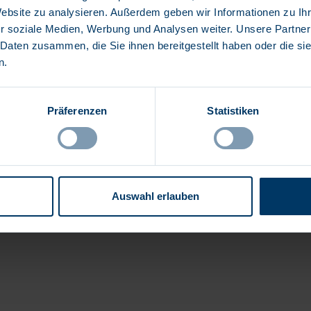
Website zu analysieren. Außerdem geben wir Informationen zu I
r soziale Medien, Werbung und Analysen weiter. Unsere Partner
 Daten zusammen, die Sie ihnen bereitgestellt haben oder die s
n.
Präferenzen
Statistiken
nschutz
Frauenförder- und Gleichstellungsplan
W
W
i
i
r
r
Auswahl erlauben
d
d
a
a
u
u
f
f
e
e
i
i
n
n
e
e
r
r
n
n