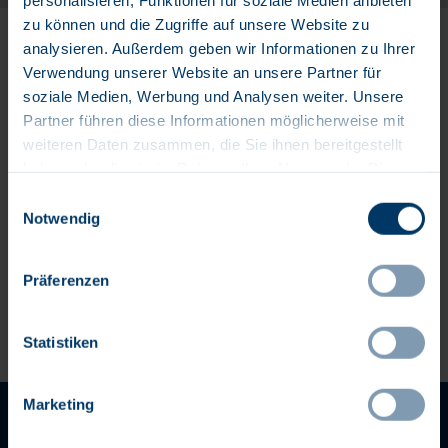
zu können und die Zugriffe auf unsere Website zu
Wählen Sie aus, wie oft (in Tagen) Sie eine
analysieren. Außerdem geben wir Informationen zu Ihrer
Benachrichtigung erhalten möchten:
Verwendung unserer Website an unsere Partner für
Benachrichtigung erstellen
soziale Medien, Werbung und Analysen weiter. Unsere
Partner führen diese Informationen möglicherweise mit
weiteren Daten zusammen, die Sie ihnen bereitgestellt
Die Bewerbungsfrist für diese Stelle ist bereits abgelaufen.
haben oder die sie im Rahmen Ihrer Nutzung der Dienste
gesammelt haben.
Einwilligungsauswahl
Notwendig
Präferenzen
Statistiken
Marketing
AGB