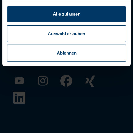
AVB
Alle zulassen
Impressum
Auswahl erlauben
Datenschutz
Frauenförder- und Gleichstellungsplan
Ablehnen
W
W
W
W
i
i
i
i
r
r
r
r
d
d
d
d
W
a
a
a
a
i
u
u
u
u
r
f
f
f
f
d
e
e
e
e
a
i
i
i
i
u
n
n
n
n
f
e
e
e
e
e